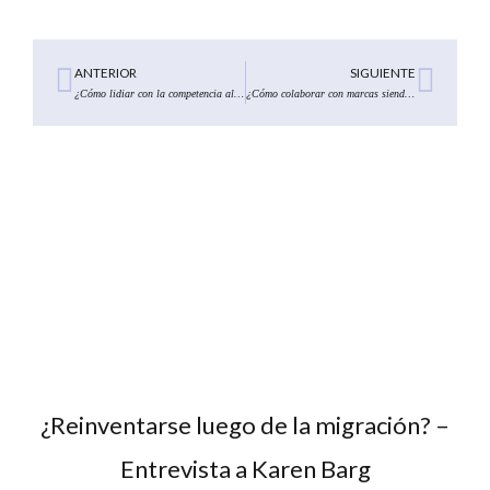
Ant
Sigu
ANTERIOR
SIGUIENTE
¿Cómo lidiar con la competencia al ofrecer tus servicios?
¿Cómo colaborar con marcas siendo Asesora de Imagen?
¿Reinventarse luego de la migración? –
Entrevista a Karen Barg