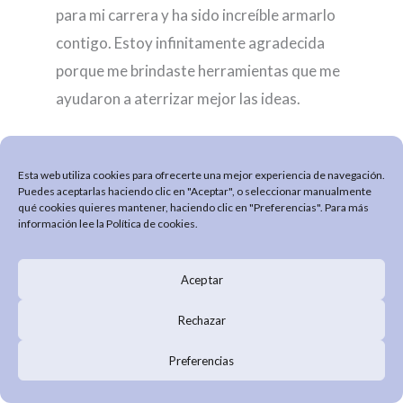
para mi carrera y ha sido increíble armarlo
contigo. Estoy infinitamente agradecida
porque me brindaste herramientas que me
ayudaron a aterrizar mejor las ideas.
Además de compartir sin reserva alguna
Esta web utiliza cookies para ofrecerte una mejor experiencia de navegación.
tus conocimientos y experiencia personal lo
Puedes aceptarlas haciendo clic en "Aceptar", o seleccionar manualmente
cual me sirvió mucho para el proceso de
qué cookies quieres mantener, haciendo clic en "Preferencias". Para más
información lee la
Política de cookies
.
creación de mi marca personal. En cada
sesión tu asesoría fue muy acertada y
Aceptar
personalizada para crear mi plan de acción
pata el lanzamiento de mi marca personal.
Rechazar
Siempre has sigo gran motivadora e
Preferencias
inspiración para mí. Sé que pondrás tu
corazón en cada proyecto nuevo