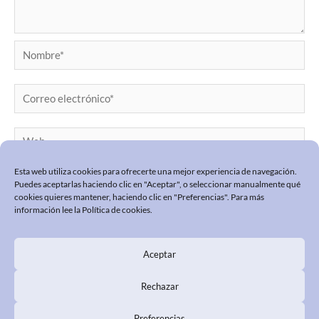
Nombre*
Correo
electrónico*
Web
Esta web utiliza cookies para ofrecerte una mejor experiencia de navegación.
Puedes aceptarlas haciendo clic en "Aceptar", o seleccionar manualmente qué
cookies quieres mantener, haciendo clic en "Preferencias". Para más
información lee la
Política de cookies
.
Aceptar
POLÍTICA DE PRIVACIDAD
POLÍTICA COOKIES
Rechazar
PREGUNTAS FRECUENTES
Preferencias