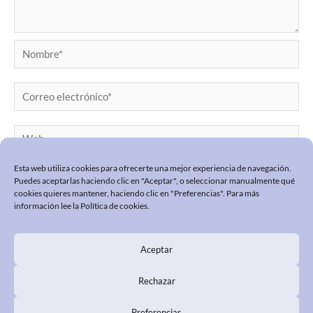
Nombre*
Correo
electrónico*
Web
Esta web utiliza cookies para ofrecerte una mejor experiencia de navegación.
Puedes aceptarlas haciendo clic en "Aceptar", o seleccionar manualmente qué
cookies quieres mantener, haciendo clic en "Preferencias". Para más
información lee la
Política de cookies
.
Aceptar
POLÍTICA DE PRIVACIDAD
POLÍTICA COOKIES
Rechazar
PREGUNTAS FRECUENTES
Preferencias