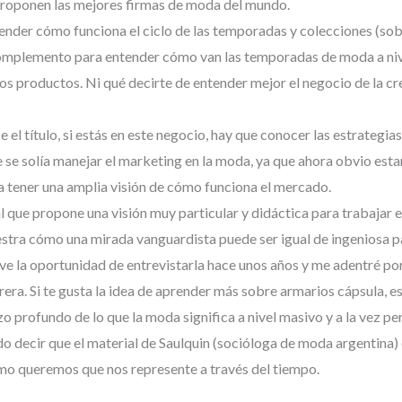
proponen las mejores firmas de moda del mundo.
der cómo funciona el ciclo de las temporadas y colecciones (sobre t
 complemento para entender cómo van las temporadas de moda a niv
s productos. Ni qué decirte de entender mejor el negocio de la cr
l título, si estás en este negocio, hay que conocer las estrategias 
se solía manejar el marketing en la moda, ya que ahora obvio estará
 tener una amplia visión de cómo funciona el mercado.
 que propone una visión muy particular y didáctica para trabajar e
estra cómo una mirada vanguardista puede ser igual de ingeniosa pa
uve la oportunidad de entrevistarla hace unos años y me adentré por
rrera. Si te gusta la idea de aprender más sobre armarios cápsula, e
zo profundo de lo que la moda significa a nivel masivo y a la vez per
edo decir que el material de Saulquin (socióloga de moda argentin
mo queremos que nos represente a través del tiempo.