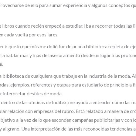
aprovecharse de ello para sumar experiencia y algunos conceptos 
bros cuando recién empecé a estudiar. Iba a recorrer todas las li
n cada vuelta por esos lares.
ir que lo que más me dolió fue dejar una biblioteca repleta de e
 a hablar más y más del asesoramiento desde un lugar más profundo
í.
 biblioteca de cualquiera que trabaje en la industria de la moda. A
das, ejemplos, referentes y etapas para estudiarlo de principio a f
er interpretar desfiles de moda.
entro de las oficinas de Inditex, me ayudó a entender cómo las ma
blar relación con empresas del rubro. Está relatado a manera de cr
objetivo a la vez de lo que esconden campañas publicitarias y con l
y al grano. Una interpretación de las más reconocidas tendencias a