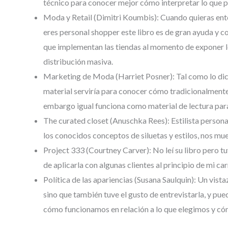
técnico para conocer mejor cómo interpretar lo que 
Moda y Retail (Dimitri Koumbis): Cuando quieras enten
eres personal shopper este libro es de gran ayuda y
que implementan las tiendas al momento de exponer lo
distribución masiva.
Marketing de Moda (Harriet Posner): Tal como lo dice e
material serviría para conocer cómo tradicionalmente 
embargo igual funciona como material de lectura para
The curated closet (Anuschka Rees): Estilista personal
los conocidos conceptos de siluetas y estilos, nos mu
Project 333 (Courtney Carver): No leí su libro pero t
de aplicarla con algunas clientes al principio de mi ca
Política de las apariencias (Susana Saulquin): Un vista
sino que también tuve el gusto de entrevistarla, y pu
cómo funcionamos en relación a lo que elegimos y có