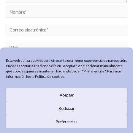
Nombre*
Correo
electrónico*
Web
Esta web utiliza cookies para ofrecerte una mejor experiencia de navegación.
Puedes aceptarlas haciendo clic en "Aceptar", o seleccionar manualmente
qué cookies quieres mantener, haciendo clic en "Preferencias". Para más
información lee la
Política de cookies
.
Aceptar
POLÍTICA DE PRIVACIDAD
POLÍTICA COOKIES
Rechazar
PREGUNTAS FRECUENTES
Preferencias
Annie Maya © 2026 · Diseño y desarrollo GlopDesign