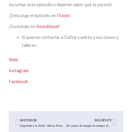
escuchar este episodio y dejarme saber qué te pareció.
¡Descarga el episodio en
iTunes
!
¡Escúchalo en
Soundcloud
!
Si quieres contactar a Dafne y unirte a sus clases y
talleres.
Web
Instagram
Facebook
Ant
Sigu
ANTERIOR
SIGUIENTE
Emprende a tu Estilo: Marca Personal ¿por qué crearla?
Ser asesor de imagen en tiempos digitales. ¿Cómo sobrellevarlo?