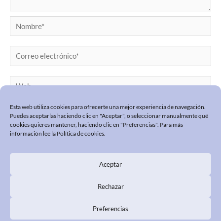
Nombre*
Correo
electrónico*
Web
Esta web utiliza cookies para ofrecerte una mejor experiencia de navegación.
Puedes aceptarlas haciendo clic en "Aceptar", o seleccionar manualmente qué
cookies quieres mantener, haciendo clic en "Preferencias". Para más
información lee la
Política de cookies
.
Aceptar
POLÍTICA DE PRIVACIDAD
POLÍTICA COOKIES
Rechazar
PREGUNTAS FRECUENTES
Preferencias
Annie Maya © 2026 · Diseño y desarrollo GlopDesign