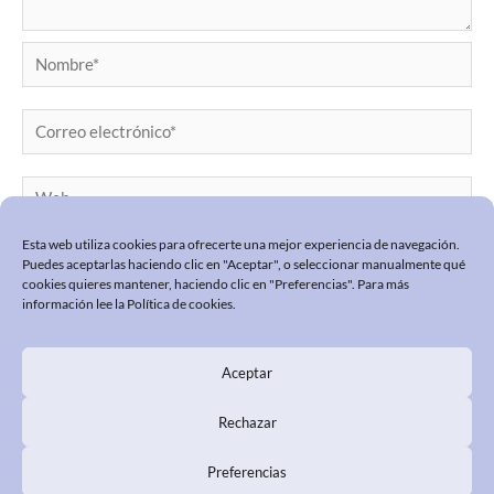
Nombre*
Correo
electrónico*
Web
Esta web utiliza cookies para ofrecerte una mejor experiencia de navegación.
Puedes aceptarlas haciendo clic en "Aceptar", o seleccionar manualmente qué
cookies quieres mantener, haciendo clic en "Preferencias". Para más
información lee la
Política de cookies
.
Aceptar
POLÍTICA DE PRIVACIDAD
POLÍTICA COOKIES
Rechazar
PREGUNTAS FRECUENTES
Preferencias