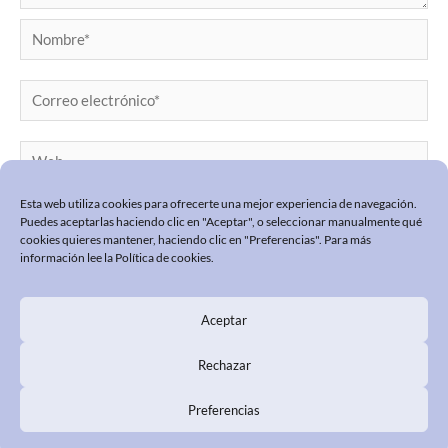
Nombre*
Correo
electrónico*
Web
Esta web utiliza cookies para ofrecerte una mejor experiencia de navegación.
Puedes aceptarlas haciendo clic en "Aceptar", o seleccionar manualmente qué
cookies quieres mantener, haciendo clic en "Preferencias". Para más
información lee la
Política de cookies
.
Aceptar
POLÍTICA DE PRIVACIDAD
POLÍTICA COOKIES
Rechazar
PREGUNTAS FRECUENTES
Preferencias
Annie Maya © 2026 · Diseño y desarrollo GlopDesign