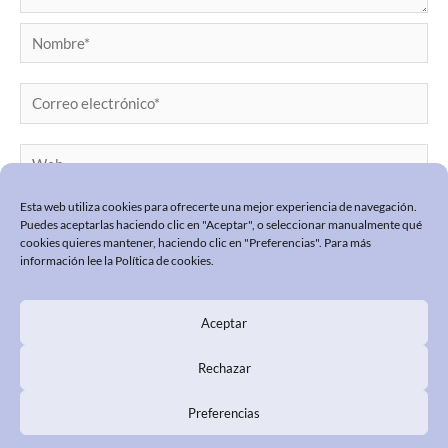
Nombre*
Correo
electrónico*
Web
Esta web utiliza cookies para ofrecerte una mejor experiencia de navegación.
Puedes aceptarlas haciendo clic en "Aceptar", o seleccionar manualmente qué
cookies quieres mantener, haciendo clic en "Preferencias". Para más
información lee la
Política de cookies
.
Aceptar
POLÍTICA DE PRIVACIDAD
POLÍTICA COOKIES
Rechazar
PREGUNTAS FRECUENTES
Preferencias
Annie Maya © 2026 · Diseño y desarrollo GlopDesign