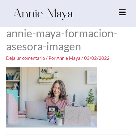
Ir
al
contenido
annie-maya-formacion-
asesora-imagen
Deja un comentario
/ Por
Annie Maya
/
03/02/2022