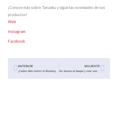
¡Conoce más sobre Tanzaku y sigue las novedades de sus
productos!
Web
Instagram
Facebook
Ant
Sigu
ANTERIOR
SIGUIENTE
¿Cuánto debo invertir en Branding para mi marca como Asesora de Imagen?
Ser Asesora de Imagen y crear contenidos para redes sociales