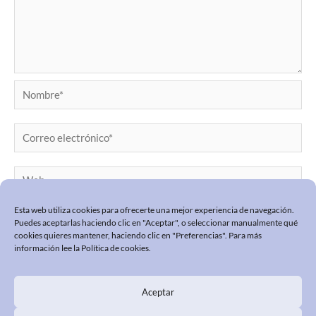
Nombre*
Correo
electrónico*
Web
Esta web utiliza cookies para ofrecerte una mejor experiencia de navegación.
Puedes aceptarlas haciendo clic en "Aceptar", o seleccionar manualmente qué
cookies quieres mantener, haciendo clic en "Preferencias". Para más
información lee la
Política de cookies
.
Aceptar
POLÍTICA DE PRIVACIDAD
POLÍTICA COOKIES